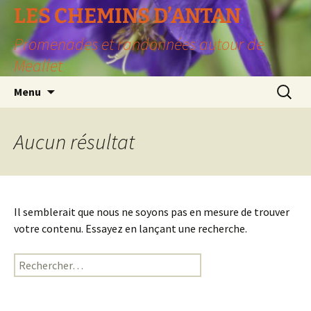
LES CHEMINS D’ANTAN
Promenades et randonnées autour de
Meallet
Aller
Recherc
Menu
au
contenu
Aucun résultat
Il semblerait que nous ne soyons pas en mesure de trouver
votre contenu. Essayez en lançant une recherche.
Rechercher :