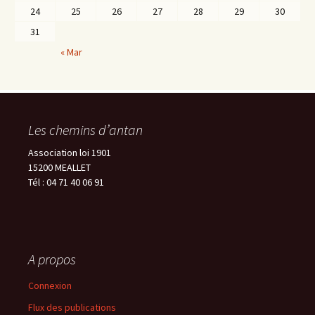
24
25
26
27
28
29
30
31
« Mar
Les chemins d’antan
Association loi 1901
15200 MEALLET
Tél : 04 71 40 06 91
A propos
Connexion
Flux des publications