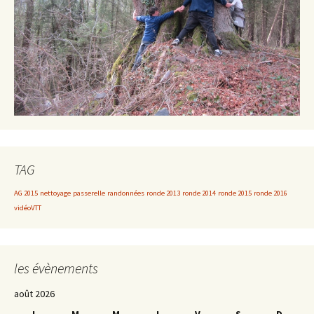
TAG
AG 2015
nettoyage
passerelle
randonnées
ronde 2013
ronde 2014
ronde 2015
ronde 2016
vidéoVTT
les évènements
août 2026