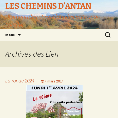
LES CHEMINS D’ANTAN
Promenades et randonnées autour de
Meallet
Aller
Recherc
Menu
au
contenu
Archives des
Lien
La ronde 2024
4 mars 2024