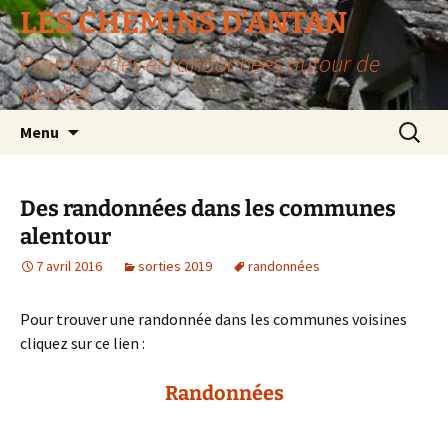
LES CHEMINS D’ANTAN
Promenades et randonnées autour de
Meallet
Aller
Recherc
Menu
au
contenu
Des randonnées dans les communes
alentour
7 avril 2016
sorties 2019
randonnées
Pour trouver une randonnée dans les communes voisines
cliquez sur ce lien :
Randonnées