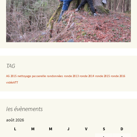
TAG
AG 2015
nettoyage
passerelle
randonnées
ronde 2013
ronde 2014
ronde 2015
ronde 2016
vidéoVTT
les évènements
août 2026
L
M
M
J
V
S
D