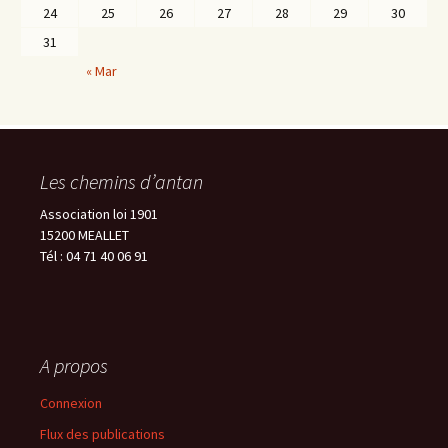
24
25
26
27
28
29
30
31
« Mar
Les chemins d’antan
Association loi 1901
15200 MEALLET
Tél : 04 71 40 06 91
A propos
Connexion
Flux des publications