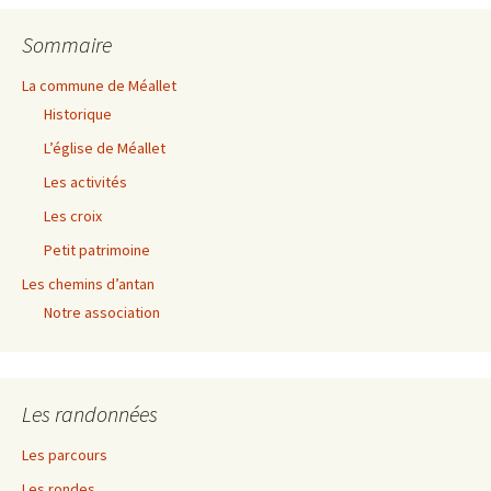
des
Sommaire
articles
La commune de Méallet
Historique
L’église de Méallet
Les activités
Les croix
Petit patrimoine
Les chemins d’antan
Notre association
Les randonnées
Les parcours
Les rondes