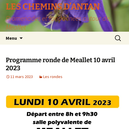
LES CHEMINS D’ANTAN
Promenades et randonnées autour de
Meallet
Aller
Recherc
Menu
au
contenu
Programme ronde de Meallet 10 avril
2023
11 mars 2023
Les rondes