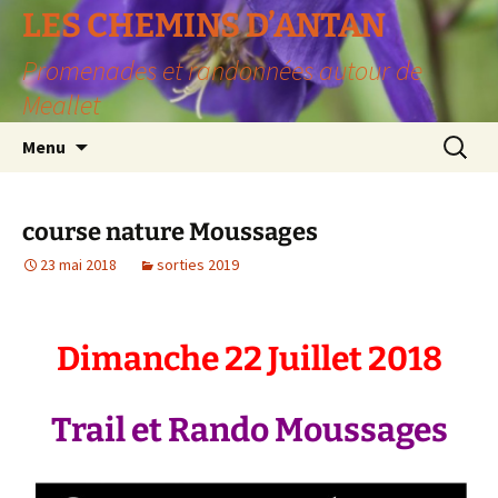
LES CHEMINS D’ANTAN
Promenades et randonnées autour de
Meallet
Aller
Recherc
Menu
au
contenu
course nature Moussages
23 mai 2018
sorties 2019
Dimanche 22 Juillet 2018
Trail et Rando Moussages