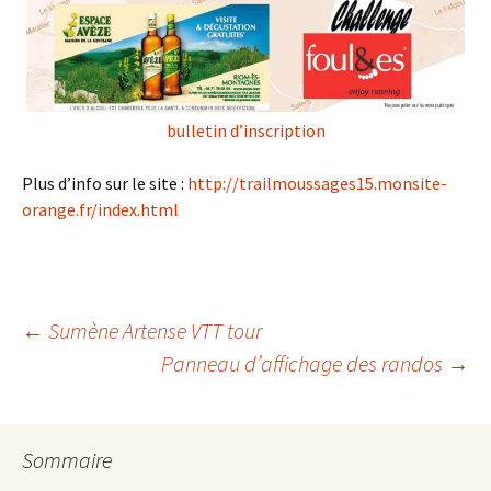
bulletin d’inscription
Plus d’info sur le site :
http://trailmoussages15.monsite-
orange.fr/index.html
Navigation
←
Sumène Artense VTT tour
Panneau d’affichage des randos
→
des
Sommaire
articles